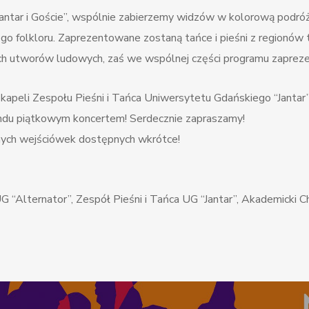
ntar i Goście”, wspólnie zabierzemy widzów w kolorową podróż 
ego folkloru. Zaprezentowane zostaną tańce i pieśni z regionów t
ch utworów ludowych, zaś we wspólnej części programu zaprezen
apeli Zespołu Pieśni i Tańca Uniwersytetu Gdańskiego “Jantar”
ndu piątkowym koncertem! Serdecznie zapraszamy!
ych wejściówek dostępnych wkrótce!
G “Alternator”, Zespół Pieśni i Tańca UG “Jantar”, Akademicki