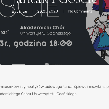
By
Jantar
29.03.2023
No Comments
h miłośników i sympatyków ludowego tańca, śpiewu i muzyki na 
 Akademickiego Chóru Uniwersytetu Gdańskiego!