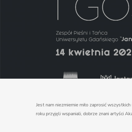
Jest nam niezmiernie miło zaprosić wszystkic
roku przyjęli wspaniali, dobrze znani artyści